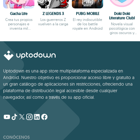
Gacha Life
Z LEGENDS 3
PUBG MOBILE
Doki Doki
Literature Club!
Crea tus propios
Los guerreros Z
El rey indiscutible
personajes e
vuelven a la carga
de los battle
Novela visual
inventa mil
royale en Android
psicológica con
aventuras
giros oscuros y
narrativa profunda
Uptodown es una app store multiplataforma especializada en
Android. Nuestro objetivo es proporcionar acceso libre y gratuito a
un gran catálogo de aplicaciones sin restricciones, ofreciendo una
plataforma de distribución legal accesible desde cualquier
navegador, así como a través de su app oficial.
CONÓCENOS