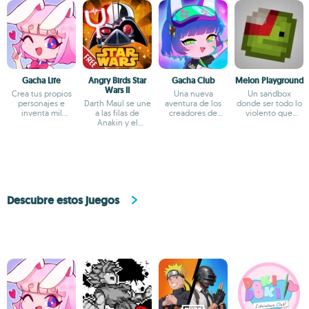
Gacha Life
Angry Birds Star
Gacha Club
Melon Playground
Wars II
Crea tus propios
Una nueva
Un sandbox
personajes e
Darth Maul se une
aventura de los
donde ser todo lo
inventa mil
a las filas de
creadores de
violento que
aventuras
Anakin y el
Gacha Life
quieras
general Grievous
Descubre estos juegos