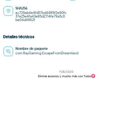
SHA256
ec729ab4e4fd57bd4489f2e90fc
37e25e4fa43e85d2714fe79a5c0
be04d4962f
Detalles técnicos
Nombre de paquete
com.RayGaming.EscapeFromDreamland
PUBLICIDAD
Elimina anuncios y mucho más con Turbo