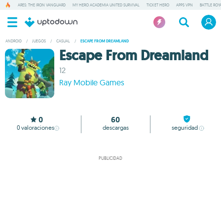
ARES: THE IRON VANGUARD
MY HERO ACADEMIA UNITED SURVIVAL
TICKET HERO
APPS VPN
BATTLE ROY
ANDROID
/
JUEGOS
/
CASUAL
/
ESCAPE FROM DREAMLAND
Escape From Dreamland
12
Ray Mobile Games
0
60
0
valoraciones
descargas
seguridad
PUBLICIDAD